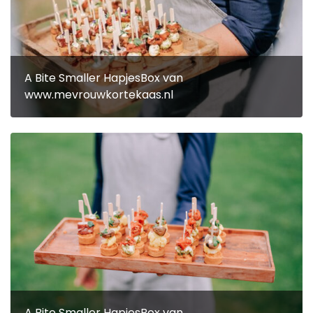
A Bite Smaller HapjesBox van
www.mevrouwkortekaas.nl
A Bite Smaller HapjesBox van