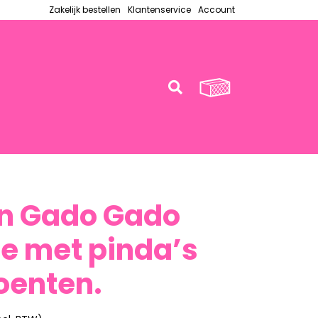
Zakelijk bestellen
Klantenservice
Account
n Gado Gado
e met pinda’s
oenten.