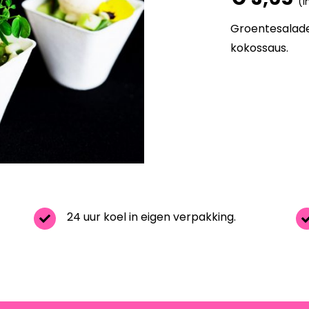
(i
Groentesalade
kokossaus.
24 uur koel in eigen verpakking.