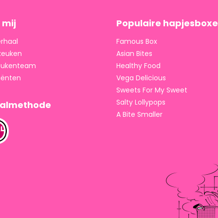
 mij
Populaire hapjesbox
erhaal
Famous Box
keuken
Asian Bites
keukenteam
Healthy Food
iënten
Vega Delicious
Sweets For My Sweet
Salty Lollypops
aalmethode
A Bite Smaller