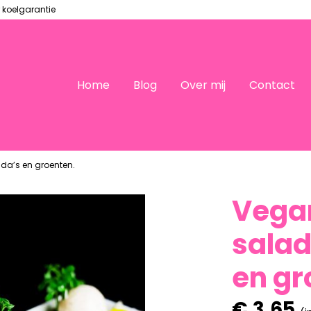
 koelgarantie
Home
Blog
Over mij
Contact
a’s en groenten.
Vega
salad
en gr
€
3,65