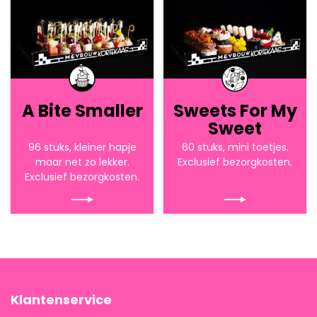
A Bite Smaller
Sweets For My
Sweet
96 stuks, kleiner hapje
60 stuks, mini toetjes.
maar net zo lekker.
Exclusief bezorgkosten.
Exclusief bezorgkosten.
Klantenservice