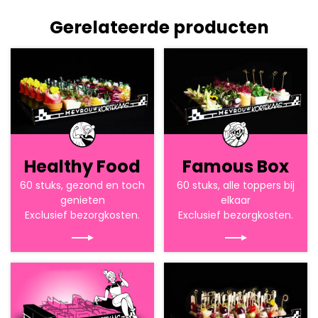
Gerelateerde producten
Healthy Food
Famous Box
60 stuks, gezond en toch
60 stuks, alle toppers bij
genieten
elkaar
Exclusief bezorgkosten.
Exclusief bezorgkosten.