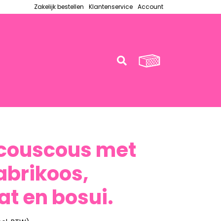
Zakelijk bestellen
Klantenservice
Account
lcouscous met
 abrikoos,
t en bosui.