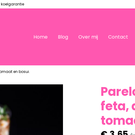
 koelgarantie
Home
Blog
Over mij
Contact
tomaat en bosui.
Pare
feta,
tomaa
€
3,65