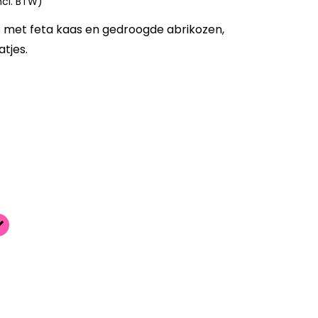
ncl. BTW)
 met feta kaas en gedroogde abrikozen,
tjes.