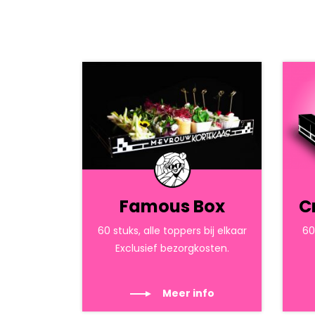
Famous Box
C
60 stuks, alle toppers bij elkaar
60
Exclusief bezorgkosten.
Meer info