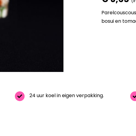
(i
Parelcouscous
bosui en tomaa
24 uur koel in eigen verpakking.