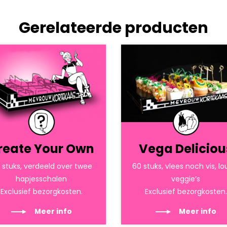
Gerelateerde producten
reate Your Own
Vega Deliciou
 stuks, verdeeld over twee
60 stuks, vlees noch vis, lo
hapjesschalen
veggie’s
Exclusief bezorgkosten.
Exclusief bezorgkosten.
Meer info
Meer info