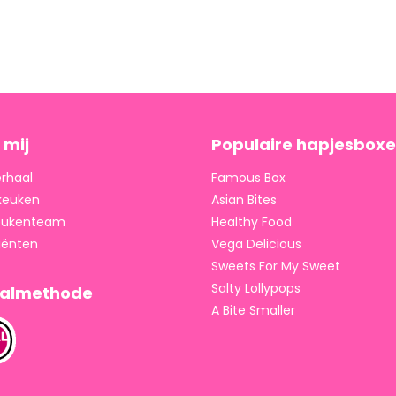
 mij
Populaire hapjesbox
erhaal
Famous Box
keuken
Asian Bites
keukenteam
Healthy Food
iënten
Vega Delicious
Sweets For My Sweet
Salty Lollypops
aalmethode
A Bite Smaller