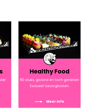
s
Healthy Food
uter
60 stuks, gezond en toch genieten
Exclusief bezorgkosten.
Meer info