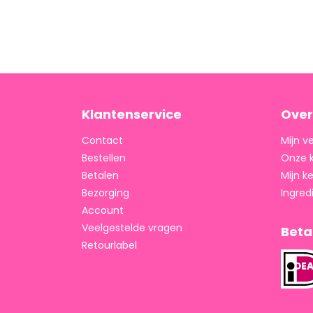
Klantenservice
Over
Contact
Mijn v
Bestellen
Onze 
Betalen
Mijn 
Bezorging
Ingred
Account
Veelgestelde vragen
Bet
Retourlabel