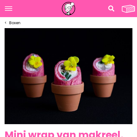
Boxen
Mini wrap van makreel,