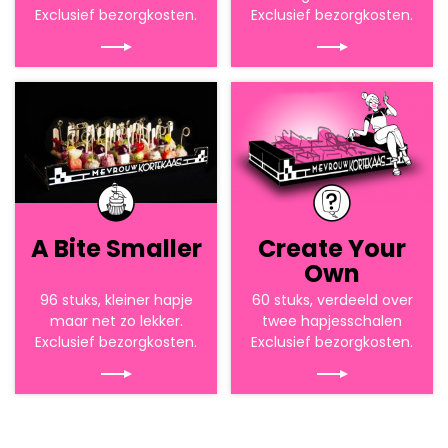
Exclusief bezorgkosten.
Exclusief bezorgkosten.
A Bite Smaller
Create Your
Own
96 stuks, kleiner hapje
60 stuks, verdeeld over
maar net zo lekker.
twee hapjesschalen
Exclusief bezorgkosten.
Exclusief bezorgkosten.