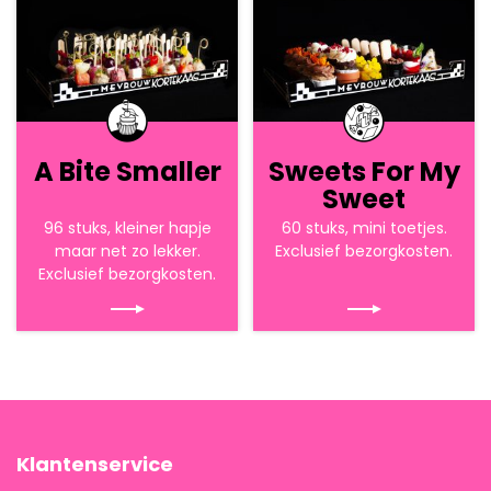
A Bite Smaller
Sweets For My
Sweet
96 stuks, kleiner hapje
60 stuks, mini toetjes.
maar net zo lekker.
Exclusief bezorgkosten.
Exclusief bezorgkosten.
Klantenservice