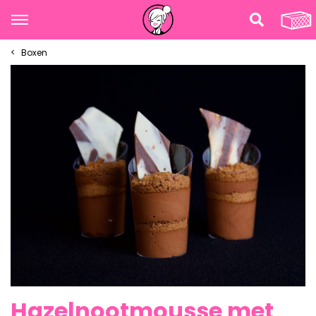
Boxen
Hazelnootmousse met