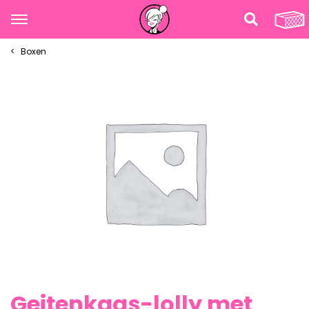
Boxen
Geitenkaas-lolly met