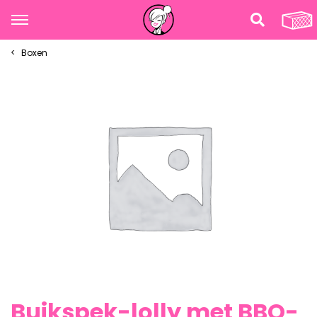
Boxen
Buikspek-lolly met BBQ-